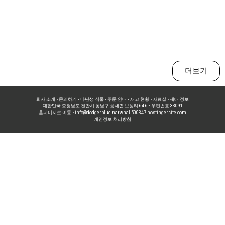
더보기
회사 소개 • 문의하기 • 다년생 식물 • 주문 안내 • 재고 현황 • 자료실 • 재배 정보
대한민국 충청남도 천안시 동남구 풍세면 보성리 64-6 • 우편번호 33091
홈페이지로 이동 •
info@dodgerblue-narwhal-500347.hostingersite.com
개인정보 처리방침