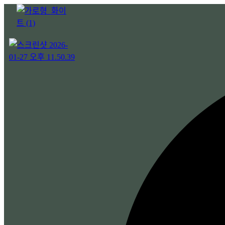
콘
텐
츠
로
건
너
뛰
기